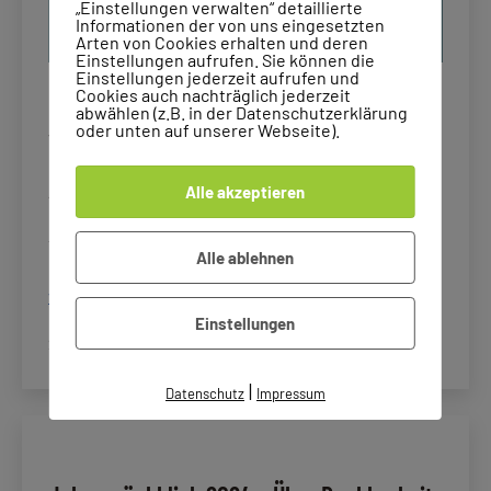
„Einstellungen verwalten“ detaillierte
Informationen der von uns eingesetzten
Arten von Cookies erhalten und deren
Einstellungen aufrufen. Sie können die
Einstellungen jederzeit aufrufen und
Cookies auch nachträglich jederzeit
Im hektischen Alltag kann es leicht passieren, dass
abwählen (z.B. in der Datenschutzerklärung
oder unten auf unserer Webseite).
wir uns von To-Do-Listen leiten lassen, die häufig
nur unsere Verpflichtungen und täglichen
Aufgaben abbilden. Doch was ist mit den Dingen,
Alle akzeptieren
die wir wirklich wollen? Judith Peters hat mit ihrer
To-Want-Liste inspiriert,…
Alle ablehnen
Meine
weiterlesen
to-
Einstellungen
Veröffentlicht
Kategorisiert
zu
22.10.2025
Blog
,
Rückblick
8 Kommentare
want-
am
als
Meine
Liste
|
to-
Datenschutz
Impressum
für
want-
das
Liste
4.
für
Quartal
das