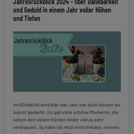
Jahresrückblick 2024 – Über Dankbarkeit
4.
2025
und Geduld in einem Jahr voller Höhen
Quartal
und Tiefen
2025
Im Rückblick wird klar, das Jahr war doch besser als
zuerst gedacht. Es gab viele schöne Momente, die
neben den vielen Hürden leider viel zu sehr
verblassen. So habe ich mich entschieden, meinen