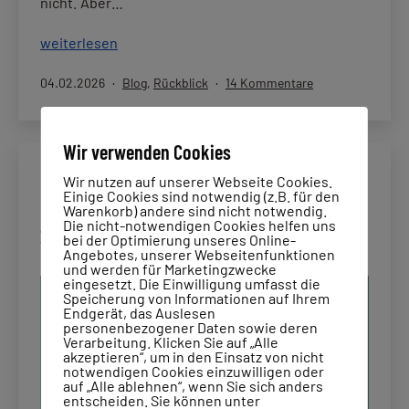
nicht. Aber…
Jahresrückblick
weiterlesen
2025:
Veröffentlicht
Kategorisiert
zu
04.02.2026
Blog
,
Rückblick
14 Kommentare
Aufgeben
am
als
Jahresrückblick
kannst
2025:
du
Aufgeben
Wir verwenden Cookies
knicken
kannst
–
Wir nutzen auf unserer Webseite Cookies.
du
Einige Cookies sind notwendig (z.B. für den
meine
knicken
Meine to-want-Liste für das 4. Quartal
Warenkorb) andere sind nicht notwendig.
–
Lichtblicke!
Die nicht-notwendigen Cookies helfen uns
2025
bei der Optimierung unseres Online-
meine
Angebotes, unserer Webseitenfunktionen
Lichtblicke!
und werden für Marketingzwecke
eingesetzt. Die Einwilligung umfasst die
Speicherung von Informationen auf Ihrem
Endgerät, das Auslesen
personenbezogener Daten sowie deren
Verarbeitung. Klicken Sie auf „Alle
akzeptieren“, um in den Einsatz von nicht
notwendigen Cookies einzuwilligen oder
auf „Alle ablehnen“, wenn Sie sich anders
entscheiden. Sie können unter