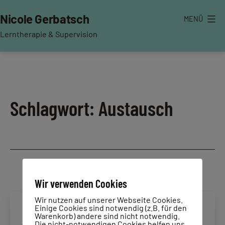
Zum
Nicole Gerbatsch
MENÜ
Inhalt
springen
Lerntherapie & Supervision
Schlagwort:
Austausch
Wir verwenden Cookies
Wir nutzen auf unserer Webseite Cookies.
Einige Cookies sind notwendig (z.B. für den
Warenkorb) andere sind nicht notwendig.
Die nicht-notwendigen Cookies helfen uns