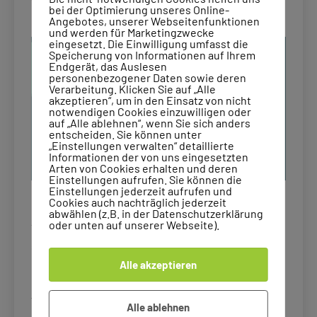
Voller Erfolg des ersten „Mädels Treffs“
bei der Optimierung unseres Online-
Angebotes, unserer Webseitenfunktionen
und werden für Marketingzwecke
eingesetzt. Die Einwilligung umfasst die
Speicherung von Informationen auf Ihrem
Endgerät, das Auslesen
personenbezogener Daten sowie deren
Verarbeitung. Klicken Sie auf „Alle
akzeptieren“, um in den Einsatz von nicht
notwendigen Cookies einzuwilligen oder
auf „Alle ablehnen“, wenn Sie sich anders
entscheiden. Sie können unter
„Einstellungen verwalten“ detaillierte
Informationen der von uns eingesetzten
Arten von Cookies erhalten und deren
Einstellungen aufrufen. Sie können die
Einstellungen jederzeit aufrufen und
Cookies auch nachträglich jederzeit
Heute möchte ich von einem ganz besonderen
abwählen (z.B. in der Datenschutzerklärung
oder unten auf unserer Webseite).
Treffen berichten, dass schon Pfingstdienstag
stattgefunden hat: Der Mädels Treff zum
gemeinsamen Austausch. Insgesamt sechs
Alle akzeptieren
Mädchen mit Dyskalkulie von der dritten bis zur
fünften Klasse trafen sich zum ersten Mal zum
Alle ablehnen
gemeinsamen…