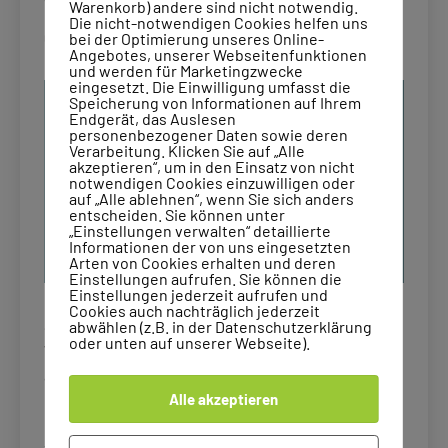
Warum Supervision für Lerntherapeuten
Warenkorb) andere sind nicht notwendig.
Die nicht-notwendigen Cookies helfen uns
einen so großen Mehrwert bietet
bei der Optimierung unseres Online-
Angebotes, unserer Webseitenfunktionen
und werden für Marketingzwecke
eingesetzt. Die Einwilligung umfasst die
Speicherung von Informationen auf Ihrem
Endgerät, das Auslesen
personenbezogener Daten sowie deren
Verarbeitung. Klicken Sie auf „Alle
akzeptieren“, um in den Einsatz von nicht
notwendigen Cookies einzuwilligen oder
auf „Alle ablehnen“, wenn Sie sich anders
entscheiden. Sie können unter
„Einstellungen verwalten“ detaillierte
Informationen der von uns eingesetzten
Arten von Cookies erhalten und deren
Einstellungen aufrufen. Sie können die
Einstellungen jederzeit aufrufen und
Cookies auch nachträglich jederzeit
Supervision ist nicht nur wichtig für die berufliche
abwählen (z.B. in der Datenschutzerklärung
oder unten auf unserer Webseite).
Weiterentwicklung von Lerntherapeuten, sondern
auch für ihre eigene Gesundheit und Belastbarkeit.
Alle akzeptieren
In der Arbeit mit Klienten, die oft mit schwierigen
Problemen zu kämpfen haben, können