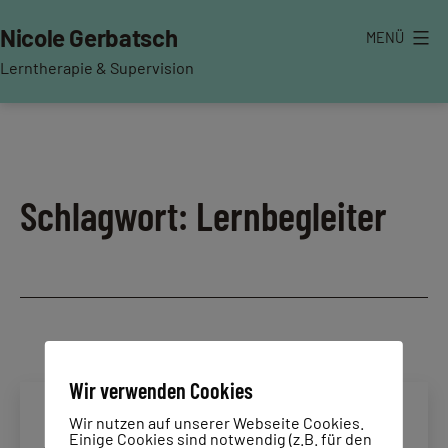
Zum
Nicole Gerbatsch
MENÜ
Inhalt
springen
Lerntherapie & Supervision
Schlagwort:
Lernbegleiter
Wir verwenden Cookies
Wir nutzen auf unserer Webseite Cookies.
Einige Cookies sind notwendig (z.B. für den