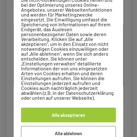
Zeugnisse stehen an: Ein positiver
bei der Optimierung unseres Online-
Umgang mit den Noten
Angebotes, unserer Webseitenfunktionen
und werden für Marketingzwecke
eingesetzt. Die Einwilligung umfasst die
Speicherung von Informationen auf Ihrem
Endgerät, das Auslesen
personenbezogener Daten sowie deren
Verarbeitung. Klicken Sie auf „Alle
akzeptieren“, um in den Einsatz von nicht
notwendigen Cookies einzuwilligen oder
auf „Alle ablehnen“, wenn Sie sich anders
entscheiden. Sie können unter
„Einstellungen verwalten“ detaillierte
Informationen der von uns eingesetzten
Arten von Cookies erhalten und deren
Einstellungen aufrufen. Sie können die
Einstellungen jederzeit aufrufen und
Cookies auch nachträglich jederzeit
abwählen (z.B. in der Datenschutzerklärung
oder unten auf unserer Webseite).
Die Zeugnisse stehen an, und mit ihnen kommen
oft Freude, Stolz, aber auch Sorgen oder
Enttäuschungen. Doch wie gehen wir – als Schüler,
Alle akzeptieren
Eltern oder Gesellschaft – mit diesem Moment um?
Und was bedeuten Noten eigentlich wirklich? Für
Alle ablehnen