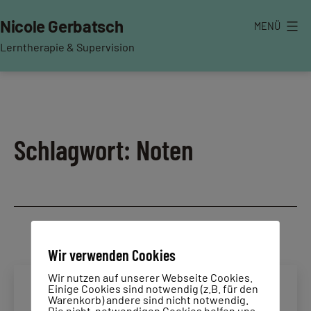
Zum
Nicole Gerbatsch
MENÜ
Inhalt
springen
Lerntherapie & Supervision
Schlagwort:
Noten
Wir verwenden Cookies
Wir nutzen auf unserer Webseite Cookies.
Einige Cookies sind notwendig (z.B. für den
Warenkorb) andere sind nicht notwendig.
Die nicht-notwendigen Cookies helfen uns