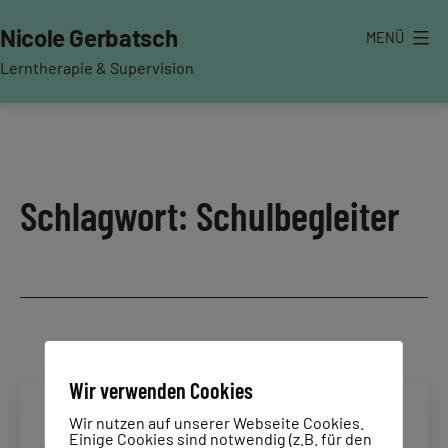
Zum
Nicole Gerbatsch
MENÜ
Inhalt
springen
Lerntherapie & Supervision
Schlagwort:
Schulbegleiter
Wir verwenden Cookies
Wir nutzen auf unserer Webseite Cookies.
Einige Cookies sind notwendig (z.B. für den