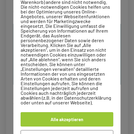
Warum Supervision für Lerntherapeuten
Warenkorb) andere sind nicht notwendig.
Die nicht-notwendigen Cookies helfen uns
einen so großen Mehrwert bietet
bei der Optimierung unseres Online-
Angebotes, unserer Webseitenfunktionen
und werden für Marketingzwecke
eingesetzt. Die Einwilligung umfasst die
Speicherung von Informationen auf Ihrem
Endgerät, das Auslesen
personenbezogener Daten sowie deren
Verarbeitung. Klicken Sie auf „Alle
akzeptieren“, um in den Einsatz von nicht
notwendigen Cookies einzuwilligen oder
auf „Alle ablehnen“, wenn Sie sich anders
entscheiden. Sie können unter
„Einstellungen verwalten“ detaillierte
Informationen der von uns eingesetzten
Arten von Cookies erhalten und deren
Einstellungen aufrufen. Sie können die
Einstellungen jederzeit aufrufen und
Cookies auch nachträglich jederzeit
Supervision ist nicht nur wichtig für die berufliche
abwählen (z.B. in der Datenschutzerklärung
oder unten auf unserer Webseite).
Weiterentwicklung von Lerntherapeuten, sondern
auch für ihre eigene Gesundheit und Belastbarkeit.
Alle akzeptieren
In der Arbeit mit Klienten, die oft mit schwierigen
Problemen zu kämpfen haben, können