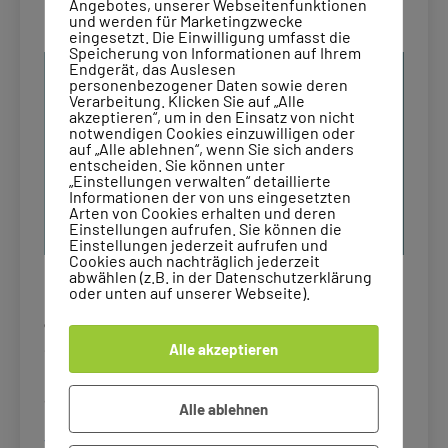
Fun Facts über mich
Angebotes, unserer Webseitenfunktionen
und werden für Marketingzwecke
eingesetzt. Die Einwilligung umfasst die
Speicherung von Informationen auf Ihrem
Endgerät, das Auslesen
personenbezogener Daten sowie deren
Verarbeitung. Klicken Sie auf „Alle
akzeptieren“, um in den Einsatz von nicht
notwendigen Cookies einzuwilligen oder
auf „Alle ablehnen“, wenn Sie sich anders
entscheiden. Sie können unter
„Einstellungen verwalten“ detaillierte
Informationen der von uns eingesetzten
Arten von Cookies erhalten und deren
Einstellungen aufrufen. Sie können die
Einstellungen jederzeit aufrufen und
Cookies auch nachträglich jederzeit
abwählen (z.B. in der Datenschutzerklärung
oder unten auf unserer Webseite).
Hier erfährst du viele bunte Fakten über mich.
Judith Peters hat in ihrem Blogkurs The content
Society als erste Aufgabe gestellt, 53 Fun Facts
Alle akzeptieren
über mich zu scheiben. Diese Aufgabe ist mir
absolut nicht leicht gefallen, da mein Leben seit…
Alle ablehnen
Fun
weiterlesen