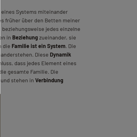
e eines Systems miteinander
 es früher über den Betten meiner
, beziehungsweise jedes einzelne
en in
Beziehung
zueinander, sie
h die
Familie ist ein System
. Die
inanderstehen. Diese
Dynamik
hluss, dass jedes Element eines
die gesamte Familie. Die
 und stehen in
Verbindung