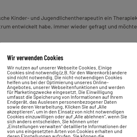
mische Kinder- und Jugendlichentherapeutin ein Therapie
rum entwickelt habe, immer wieder gefragt und möchte
emisches Denken?
Wir verwenden Cookies
Wir nutzen auf unserer Webseite Cookies. Einige
Cookies sind notwendig (z.B. für den Warenkorb) andere
 des menschlichen Verhaltens und Erlebens, erweitere ic
sind nicht notwendig. Die nicht-notwendigen Cookies
helfen uns bei der Optimierung unseres Online-
 Teile von Systemen, in denen alle miteinander verbunde
Angebotes, unserer Webseitenfunktionen und werden
für Marketingzwecke eingesetzt. Die Einwilligung
umfasst die Speicherung von Informationen auf Ihrem
cht nur eine Wahrheit gibt, weil die Wahrnehmungen und 
Endgerät, das Auslesen personenbezogener Daten
sowie deren Verarbeitung. Klicken Sie auf „Alle
akzeptieren“, um in den Einsatz von nicht notwendigen
Cookies einzuwilligen oder auf „Alle ablehnen“, wenn Sie
sich anders entscheiden. Sie können unter
„Einstellungen verwalten“ detaillierte Informationen der
och genauer hinschaue?
von uns eingesetzten Arten von Cookies erhalten und
deren Einstellungen aufrufen. Sie können die