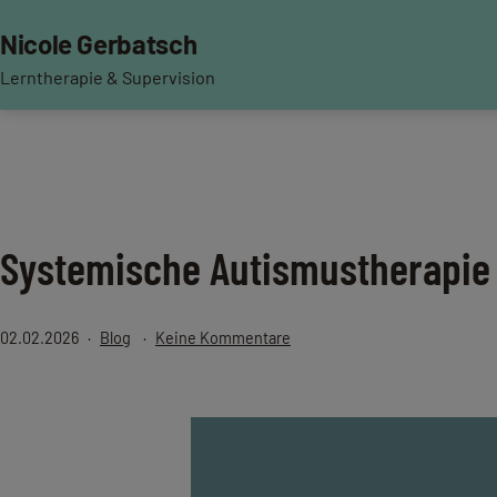
Zum
Nicole Gerbatsch
Inhalt
springen
Lerntherapie & Supervision
Systemische Autismustherapie
Veröffentlicht
Kategorisiert
zu
02.02.2026
Blog
Keine Kommentare
am
als
Systemische
Autismustherapie