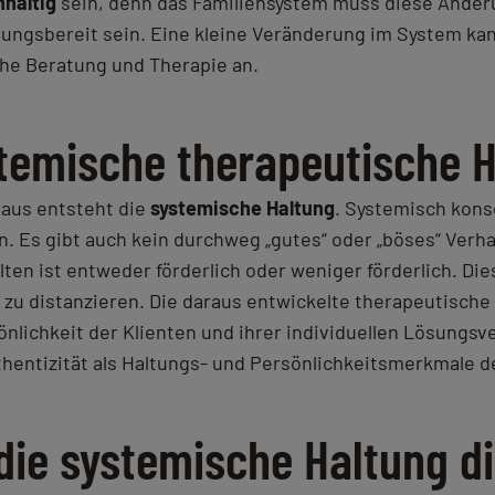
hhaltig
sein, denn das Familiensystem muss diese Änder
rungsbereit sein. Eine kleine Veränderung im System k
che Beratung und Therapie an.
stemische therapeutische 
aus entsteht die
systemische Haltung
. Systemisch kons
en. Es gibt auch kein durchweg „gutes“ oder „böses“ Verha
en ist entweder förderlich oder weniger förderlich. Die
u distanzieren. Die daraus entwickelte therapeutische 
nlichkeit der Klienten und ihrer individuellen Lösungsv
hentizität als Haltungs- und Persönlichkeitsmerkmale d
 die systemische Haltung d