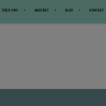
ÜBER UNS
ANGEBOT
BLOG
KONTAKT
Menü
Menü
Menü
öffnen
öffnen
öffnen