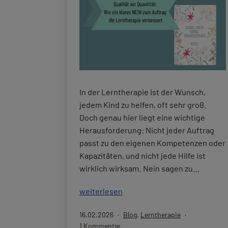
In der Lerntherapie ist der Wunsch,
jedem Kind zu helfen, oft sehr groß.
Doch genau hier liegt eine wichtige
Herausforderung: Nicht jeder Auftrag
passt zu den eigenen Kompetenzen oder
Kapazitäten, und nicht jede Hilfe ist
wirklich wirksam. Nein sagen zu…
Qualität
weiterlesen
vor
Veröffentlicht
Kategorisiert
16.02.2026
Blog
,
Lerntherapie
Quantität:
am
zu
als
1 Kommentar