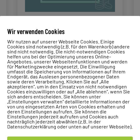
Bei der Suche nach einer passenden
Wir verwenden Cookies
Lerntherapie für das eigene Kind stellen
sich Eltern zwangsläufig eine
Wir nutzen auf unserer Webseite Cookies. Einige
Cookies sind notwendig (z.B. für den Warenkorb) andere
entscheidende Frage: Welche Kosten
sind nicht notwendig. Die nicht-notwendigen Cookies
helfen uns bei der Optimierung unseres Online-
sind für eine effektive Lerntherapie
Angebotes, unserer Webseitenfunktionen und werden
eigentlich gerechtfertigt? In diesem
für Marketingzwecke eingesetzt. Die Einwilligung
umfasst die Speicherung von Informationen auf Ihrem
Blogbeitrag betrachte ich die
Endgerät, das Auslesen personenbezogener Daten
unterschiedlichen Faktoren, die sich auf
sowie deren Verarbeitung. Klicken Sie auf „Alle
akzeptieren“, um in den Einsatz von nicht notwendigen
die Kosten…
Cookies einzuwilligen oder auf „Alle ablehnen“, wenn Sie
sich anders entscheiden. Sie können unter
„Einstellungen verwalten“ detaillierte Informationen der
So
weiterlesen
von uns eingesetzten Arten von Cookies erhalten und
teuer?
deren Einstellungen aufrufen. Sie können die
Einstellungen jederzeit aufrufen und Cookies auch
Was
nachträglich jederzeit abwählen (z.B. in der
Veröffentlicht
Kategorisiert
01.03.2026
Blog
,
Lerntherapie
darf
Datenschutzerklärung oder unten auf unserer Webseite).
am
als
zu
Keine Kommentare
eine
So