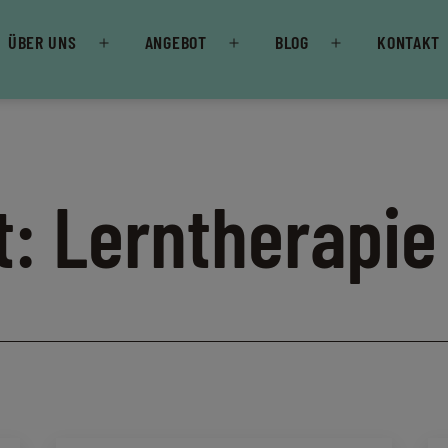
ÜBER UNS
ANGEBOT
BLOG
KONTAKT
Menü
Menü
Menü
öffnen
öffnen
öffnen
t:
Lerntherapie