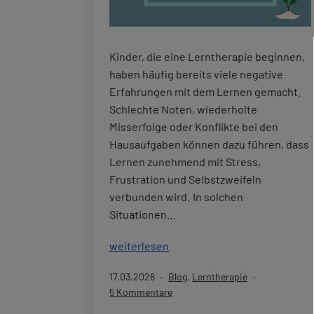
Kinder, die eine Lerntherapie beginnen,
haben häufig bereits viele negative
Erfahrungen mit dem Lernen gemacht.
Schlechte Noten, wiederholte
Misserfolge oder Konflikte bei den
Hausaufgaben können dazu führen, dass
Lernen zunehmend mit Stress,
Frustration und Selbstzweifeln
verbunden wird. In solchen
Situationen…
Beziehung
weiterlesen
in
Veröffentlicht
Kategorisiert
17.03.2026
Blog
,
Lerntherapie
der
am
als
zu
5 Kommentare
Lerntherapie:
Beziehung