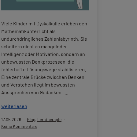
Viele Kinder mit Dyskalkulie erleben den
Mathematikunterricht als
undurchdringliches Zahlenlabyrinth. Sie
scheitern nicht an mangelnder
Intelligenz oder Motivation, sondern an
unbewussten Denkprozessen, die
fehlerhafte Lösungswege stabilisieren.
Eine zentrale Brücke zwischen Denken
und Verstehen liegt im bewussten
Aussprechen von Gedanken –…
Mein
weiterlesen
wichtigstes
Veröffentlicht
Kategorisiert
17.05.2026
Blog
,
Lerntherapie
Tool
am
als
zu
Keine Kommentare
in
Mein
der