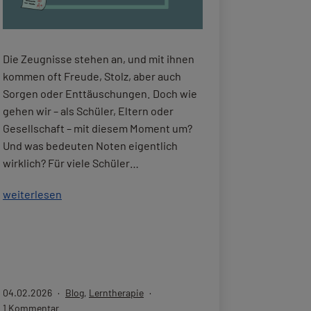
Die Zeugnisse stehen an, und mit ihnen
kommen oft Freude, Stolz, aber auch
Sorgen oder Enttäuschungen. Doch wie
gehen wir – als Schüler, Eltern oder
Gesellschaft – mit diesem Moment um?
Und was bedeuten Noten eigentlich
wirklich? Für viele Schüler…
Zeugnisse
weiterlesen
stehen
an:
Ein
positiver
Umgang
Veröffentlicht
Kategorisiert
04.02.2026
Blog
,
Lerntherapie
mit
am
zu
als
1 Kommentar