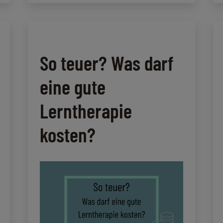
toys
–
Spielzeug
oder
Hilfsmittel?
So teuer? Was darf
eine gute
Lerntherapie
kosten?