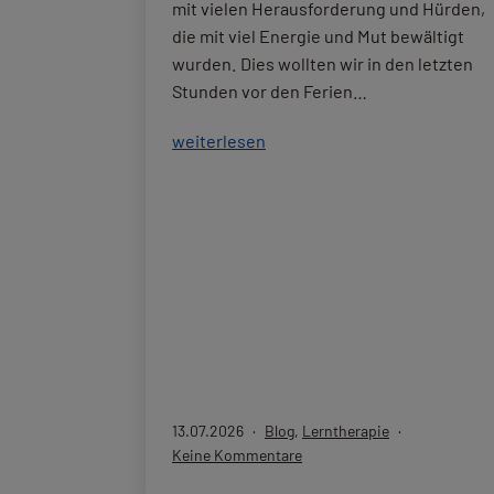
mit vielen Herausforderung und Hürden,
die mit viel Energie und Mut bewältigt
wurden. Dies wollten wir in den letzten
Stunden vor den Ferien…
Start
weiterlesen
in
die
Sommerferien
Veröffentlicht
Kategorisiert
13.07.2026
Blog
,
Lerntherapie
am
als
zu
Keine Kommentare
Start