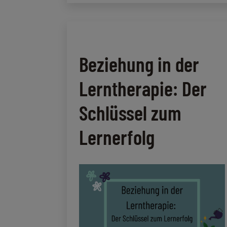
in
die
Sommerferien
Beziehung in der
Lerntherapie: Der
Schlüssel zum
Lernerfolg