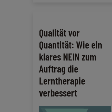
Der
in
Schlüssel
der
zum
Lerntherapie:
Lernerfolg
Der
Schlüssel
Qualität vor
zum
Lernerfolg
Quantität: Wie ein
klares NEIN zum
Auftrag die
Lerntherapie
verbessert