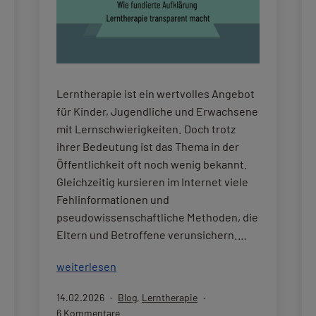
Lerntherapie ist ein wertvolles Angebot
für Kinder, Jugendliche und Erwachsene
mit Lernschwierigkeiten. Doch trotz
ihrer Bedeutung ist das Thema in der
Öffentlichkeit oft noch wenig bekannt.
Gleichzeitig kursieren im Internet viele
Fehlinformationen und
pseudowissenschaftliche Methoden, die
Eltern und Betroffene verunsichern.…
Jetzt
weiterlesen
aktiv
Veröffentlicht
Kategorisiert
14.02.2026
Blog
,
Lerntherapie
werden:
am
als
zu
6 Kommentare