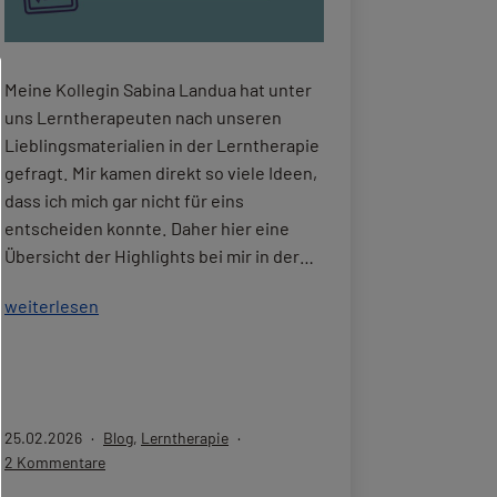
Meine Kollegin Sabina Landua hat unter
uns Lerntherapeuten nach unseren
Lieblingsmaterialien in der Lerntherapie
gefragt. Mir kamen direkt so viele Ideen,
dass ich mich gar nicht für eins
entscheiden konnte. Daher hier eine
Übersicht der Highlights bei mir in der…
Meine
weiterlesen
Lieblingsmaterialien
in
der
Lerntherapie
Veröffentlicht
Kategorisiert
25.02.2026
Blog
,
Lerntherapie
am
als
zu
2 Kommentare
Meine