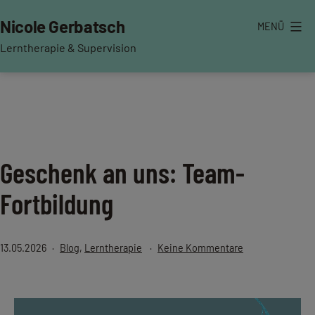
Zum
Nicole Gerbatsch
MENÜ
Inhalt
springen
Lerntherapie & Supervision
Geschenk an uns: Team-
Fortbildung
Veröffentlicht
Kategorisiert
zu
13.05.2026
Blog
,
Lerntherapie
Keine Kommentare
am
als
Geschenk
an
uns:
Team-